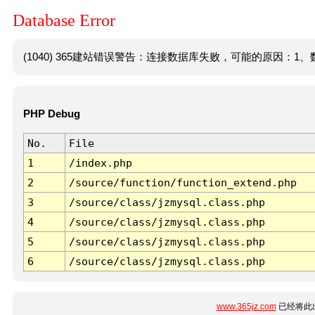
Database Error
(1040) 365建站错误警告：连接数据库失败，可能的原因：1、数
PHP Debug
No.
File
1
/index.php
2
/source/function/function_extend.php
3
/source/class/jzmysql.class.php
4
/source/class/jzmysql.class.php
5
/source/class/jzmysql.class.php
6
/source/class/jzmysql.class.php
www.365jz.com
已经将此