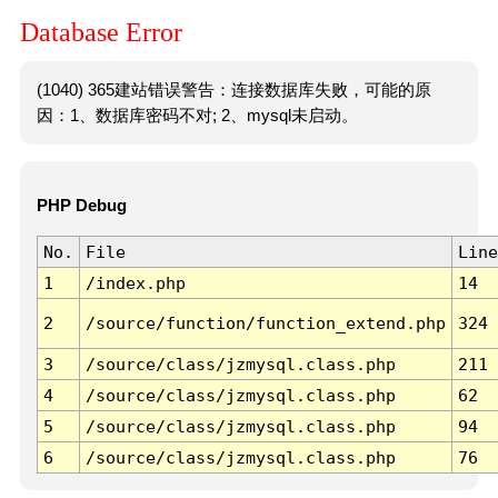
Database Error
(1040) 365建站错误警告：连接数据库失败，可能的原
因：1、数据库密码不对; 2、mysql未启动。
PHP Debug
No.
File
Line
1
/index.php
14
2
/source/function/function_extend.php
324
3
/source/class/jzmysql.class.php
211
4
/source/class/jzmysql.class.php
62
5
/source/class/jzmysql.class.php
94
6
/source/class/jzmysql.class.php
76