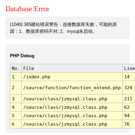
Database Error
(1040) 365建站错误警告：连接数据库失败，可能的原
因：1、数据库密码不对; 2、mysql未启动。
PHP Debug
No.
File
Line
1
/index.php
14
2
/source/function/function_extend.php
324
3
/source/class/jzmysql.class.php
211
4
/source/class/jzmysql.class.php
62
5
/source/class/jzmysql.class.php
94
6
/source/class/jzmysql.class.php
76