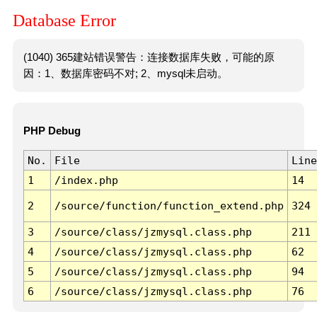
Database Error
(1040) 365建站错误警告：连接数据库失败，可能的原
因：1、数据库密码不对; 2、mysql未启动。
PHP Debug
No.
File
Line
1
/index.php
14
2
/source/function/function_extend.php
324
3
/source/class/jzmysql.class.php
211
4
/source/class/jzmysql.class.php
62
5
/source/class/jzmysql.class.php
94
6
/source/class/jzmysql.class.php
76