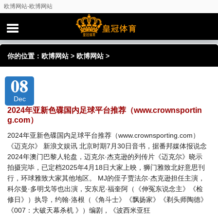
欧博网站-欧博网站
你的位置：
欧博网站
>
欧博网站
>
08
Dec
2024年亚新色碟国内足球平台推荐（www.crownsportin
g.com）
2024年亚新色碟国内足球平台推荐（www.crownsporting.com）
《迈克尔》 新浪文娱讯 北京时期7月30日音书，据番邦媒体报说念
2024年澳门巴黎人轮盘，迈克尔·杰克逊的列传片《迈克尔》晓示
拍摄完毕，已定档2025年4月18日大家上映，狮门雅致北好意思刊
行，环球雅致大家其他地区。 MJ的侄子贾法尔·杰克逊担任主演，
科尔曼·多明戈等也出演，安东尼·福奎阿（《伸冤东说念主》《检
修日》）执导，约翰·洛根（《角斗士》《飘扬家》《剃头师陶德》
《007：大破天幕杀机 》）编剧，《波西米亚狂