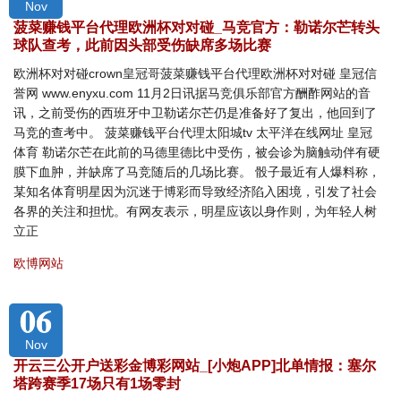
Nov
菠菜赚钱平台代理欧洲杯对对碰_马竞官方：勒诺尔芒转头
球队查考，此前因头部受伤缺席多场比赛
欧洲杯对对碰crown皇冠哥菠菜赚钱平台代理欧洲杯对对碰 皇冠信
誉网 www.enyxu.com 11月2日讯据马竞俱乐部官方酬酢网站的音
讯，之前受伤的西班牙中卫勒诺尔芒仍是准备好了复出，他回到了
马竞的查考中。 菠菜赚钱平台代理太阳城tv 太平洋在线网址 皇冠
体育 勒诺尔芒在此前的马德里德比中受伤，被会诊为脑触动伴有硬
膜下血肿，并缺席了马竞随后的几场比赛。 骰子最近有人爆料称，
某知名体育明星因为沉迷于博彩而导致经济陷入困境，引发了社会
各界的关注和担忧。有网友表示，明星应该以身作则，为年轻人树
立正
欧博网站
06
Nov
开云三公开户送彩金博彩网站_[小炮APP]北单情报：塞尔
塔跨赛季17场只有1场零封