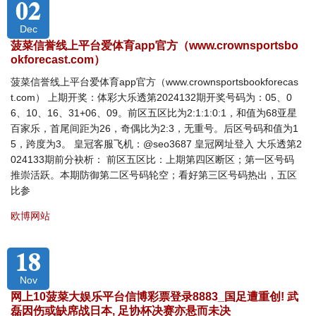
02
Dec
菠菜信誉线上平台爱体育app官方（www.crownsportsbo
okforecast.com）
菠菜信誉线上平台爱体育app官方（www.crownsportsbookforecas
t.com） 上期开奖：体彩大乐透第2024132期开奖号码为：05、0
6、10、16、31+06、09。前区五区比为2:1:1:0:1，和值为68亚星
百家乐，首尾间距为26，奇偶比为2:3，无重号。后区号码和值为1
5，跨度为3。 皇冠客服飞机：@seo3687 皇冠网址登入 大乐透第2
024133期前分袂析： 前区五区比：上期第四区断区；第一区号码
推崇活跃。本期防御第二区号码轮空；看好第三区号码热出，五区
比参
欧博网站
18
Nov
网上10菠菜大娱乐平台信博彩票登录8883_国足遭重创! 武
磊因伤或缺席战日本, 足协杯决赛亦悬而未决