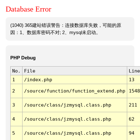
Database Error
(1040) 365建站错误警告：连接数据库失败，可能的原
因：1、数据库密码不对; 2、mysql未启动。
PHP Debug
No.
File
Line
1
/index.php
13
2
/source/function/function_extend.php
1548
3
/source/class/jzmysql.class.php
211
4
/source/class/jzmysql.class.php
62
5
/source/class/jzmysql.class.php
94