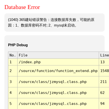
Database Error
(1040) 365建站错误警告：连接数据库失败，可能的原
因：1、数据库密码不对; 2、mysql未启动。
PHP Debug
No.
File
Line
1
/index.php
13
2
/source/function/function_extend.php
1548
3
/source/class/jzmysql.class.php
211
4
/source/class/jzmysql.class.php
62
5
/source/class/jzmysql.class.php
94