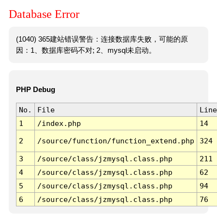
Database Error
(1040) 365建站错误警告：连接数据库失败，可能的原
因：1、数据库密码不对; 2、mysql未启动。
PHP Debug
No.
File
Line
1
/index.php
14
2
/source/function/function_extend.php
324
3
/source/class/jzmysql.class.php
211
4
/source/class/jzmysql.class.php
62
5
/source/class/jzmysql.class.php
94
6
/source/class/jzmysql.class.php
76