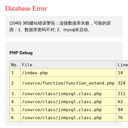
Database Error
(1040) 365建站错误警告：连接数据库失败，可能的原
因：1、数据库密码不对; 2、mysql未启动。
PHP Debug
No.
File
Line
1
/index.php
14
2
/source/function/function_extend.php
324
3
/source/class/jzmysql.class.php
211
4
/source/class/jzmysql.class.php
62
5
/source/class/jzmysql.class.php
94
6
/source/class/jzmysql.class.php
76