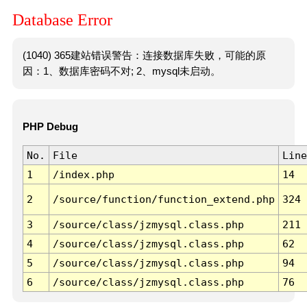
Database Error
(1040) 365建站错误警告：连接数据库失败，可能的原
因：1、数据库密码不对; 2、mysql未启动。
PHP Debug
No.
File
Line
1
/index.php
14
2
/source/function/function_extend.php
324
3
/source/class/jzmysql.class.php
211
4
/source/class/jzmysql.class.php
62
5
/source/class/jzmysql.class.php
94
6
/source/class/jzmysql.class.php
76