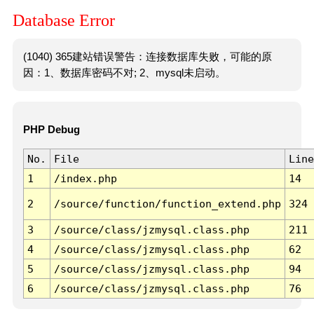
Database Error
(1040) 365建站错误警告：连接数据库失败，可能的原
因：1、数据库密码不对; 2、mysql未启动。
PHP Debug
No.
File
Line
1
/index.php
14
2
/source/function/function_extend.php
324
3
/source/class/jzmysql.class.php
211
4
/source/class/jzmysql.class.php
62
5
/source/class/jzmysql.class.php
94
6
/source/class/jzmysql.class.php
76