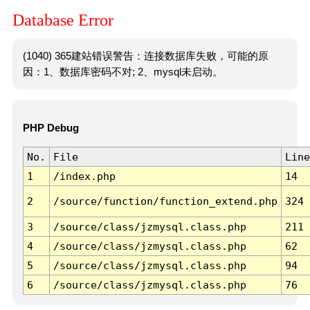
Database Error
(1040) 365建站错误警告：连接数据库失败，可能的原
因：1、数据库密码不对; 2、mysql未启动。
PHP Debug
No.
File
Line
1
/index.php
14
2
/source/function/function_extend.php
324
3
/source/class/jzmysql.class.php
211
4
/source/class/jzmysql.class.php
62
5
/source/class/jzmysql.class.php
94
6
/source/class/jzmysql.class.php
76