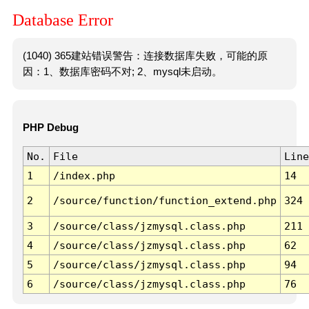
Database Error
(1040) 365建站错误警告：连接数据库失败，可能的原
因：1、数据库密码不对; 2、mysql未启动。
PHP Debug
No.
File
Line
1
/index.php
14
2
/source/function/function_extend.php
324
3
/source/class/jzmysql.class.php
211
4
/source/class/jzmysql.class.php
62
5
/source/class/jzmysql.class.php
94
6
/source/class/jzmysql.class.php
76